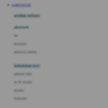
Awan
spv88 DAFTAR
Azetabio
produk terbaru
B
aksesoris
Baabaasheepz
tas
Babiators
kacamata
Baby Dove
aksesoris rambut
Baby Jogger
Baby Rovega
kebutuhan bayi
Babybee
pakaian tidur
Banana Boat
set & terusan
Banz
piyama
Barbie
bodysuits
Beaba