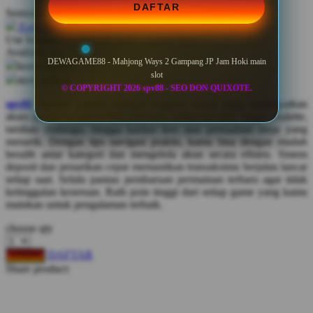
DAFTAR
Serendah
Rp 10.000
Q
Earn
1.000.000
-
100.000.000
Bonus
Use Installment Options from
.
Laarn more
QV Baby
Available for :
DEWAGAME88 - Mahjong Ways 2 Gampang JP Jam Hoki main
home delivery
slot
store pickup
R
© COPYRIGHT 2026 spv88 - SEO DON QUIXOTE.
spv88
Setelah register sebagai anggota, kamu akan mendapatkan
Real Shades
akses penuh ke semua fitur platform, mulai dari slot, bingo, roulette,
taruhan olahraga, hingga kasino live dan permainan meja yang
Red Castle
menarik. Dengan tips navigasi praktis, kamu bisa dengan mudah
beralih antar kategori dan mengelola akun secara efisien. Sistem
Ribbon Madness
deposit dan penarikan cepat memastikan transaksimu berjalan lancar
setiap saat. Selalu pantau pembaruan permainan terbaru agar tidak
S
ketinggalan keseruan. Raih poin tinggi dari setiap game yang kamu
mainkan untuk pengalaman terbaik.
Sebamed
choose qty
Silver Cross
DAFTAR
LOGIN
Simply Idea
Share product:
Skip Hop
Spectra