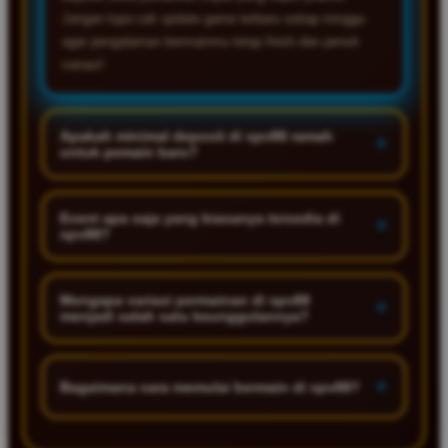
Jangan lupa cek update game terbaru setiap minggu
agar pengalaman bermainmu tetap fresh dan penuh
variasi!
Apakah minimal deposit di spv88 ramah
+
untuk pemain baru?
Setelah register sebagai anggota baru, kamu bisa mulai
menjelajahi berbagai macam permainan yang tersedia.
Event apa saja yang biasanya tersedia di
+
spv88?
Misalnya, kamu bisa mencari jenis permainan favoritmu
seperti slot, bingo, atau table games. Platform ini juga
Setelah kamu mendaftar sebagai anggota, platform ini
menyediakan berbagai permainan sports untuk kamu
menyediakan berbagai tips dan strategi untuk
Mengapa variasi permainan di spv88
cobain. Selain itu, kamu juga bisa melihat update
+
menjadi salah satu keunggulannya?
memaksimalkan pengalaman bermainmu. Misalnya,
terbaru tentang permainan di sini dan mencoba strategi
kamu bisa mempelajari cara memilih permainan slot
baru untuk meningkatkan kemenanganmu. Untuk
Setelah kamu mendaftar sebagai anggota, kamu dapat
dengan poin tinggi atau menggunakan strategi untuk
pengalaman yang lebih optimal, ikuti tips untuk
menggunakan tips untuk menavigasi slot, permainan
+
bingo dan taruhan olahraga seperti menganalisis
Bagaimana cara memulai bermain di spv88?
mengelola akun dengan baik, seperti mudah beralih
meja, bingo, atau taruhan olahraga. Misalnya, kamu
peringkat permainan agar keputusanmu lebih tepat.
antara kategori permainan dan memeriksa aktivitas
bisa memilih permainan yang memiliki poin tinggi atau
Setelah daftar akun, pengguna dapat mempelajari tips
Selain itu, kamu juga dapat menemukan sepuluh tips
harianmu. Jika ingin bermain mobile, kamu bisa
mempelajari strategi untuk mengoptimalkan taruhanmu