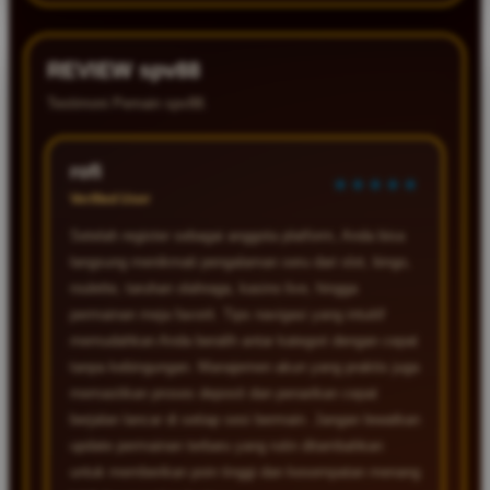
untuk menavigasi beragam permainan, misalnya
praktis untuk mengelola akunmu, termasuk beralih
download aplikasi platform ini, begitu juga jika ingin
di olahraga. Platform ini menyediakan informasi untuk
memilih sport atau casino sesuai preferensi, atau
cepat antara kategori seperti kasino dan sports,
memainkan versi desktop nya. Dengan fitur-fitur user
membantumu memaksimalkan pengalaman berjudi
melihat kategori permainan baru. Platform ini juga
lengkap dengan panduan penggunaan yang aman.
REVIEW spv88
friendly, kamu dapat secara mudah memaksimalkan
online. Kamu dapat mencari tahu cara-cara untuk
menyediakan strategi untuk pengelolaan akun, seperti
Kamu juga bisa mendapatkan tips untuk deposit dan
pengalaman bermain di platform ini.
membuat deposit dan penarikan lebih cepat, mengikuti
Testimoni Pemain spv88.
mengatur notifikasi harian dan memeriksa performa
penarikan yang lebih cepat, memeriksa pembaruan
tips manajemen akun yang aman, atau bahkan melihat
permainan. Selain itu, tersedia panduan untuk transaksi
permainan terbaru, atau bahkan download aplikasi
peringkat permainan terbaru untuk membuat keputusan
deposit dan withdrawal yang aman dan cepat, serta tips
platform ini di perangkat mobile kesukaanmu. Dengan
yang lebih baik. Ingatlah bahwa platform ini juga
dina
untuk mendapatkan poin tambahan, misal dengan
memanfaatkan tips tersebut, kamu bisa menjelajahi
menyediakan dukungan kepada anggotanya, jadi jangan
mengikuti promo yang disediakan platform. Pengguna,
beragam macam permainan dengan mudah, seperti
Verified User
ragu untuk menghubungi mereka jika kamu
baik lama maupun baru, dapat memanfaatkan tips ini
slot, bingo, table games, olahraga dan lainnya, serta
membutuhkan bantuan.
untuk meningkatkan pengalaman bermain mereka
menikmati pengalaman bermain yang menyenangkan
secara maksimal di platform ini.
dan optimal.