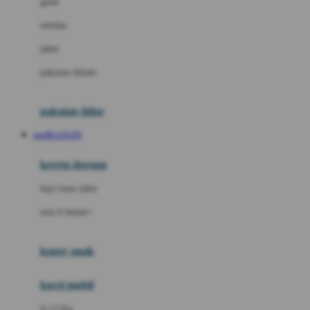
gaun
Dae Organics
setelan
Docare
jaket
Doona
pakaian dalam
Down To Earth
Drew
pakaian tidur
Dr. Brown's
spv88 LOGIN
E
kereta dorong
ELC
bayi baru lahir
Ergobaby
usia 6 bulan+
Expert Care
koper anak
Ezyroller
kursi mobil
F
0-13 Kg