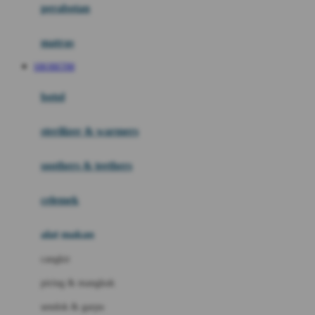
perabotan
Happy Tummy
Hauck
matras
Havaianas
SBOBET88
Hegen
botol
Hot Wheels
sterilizer & warmers
Hybrid
soothers & teethers
I
Inlacta DHA
celemek
Interlac
alat makan
Ivenet
cangkir
J
piring & mangkuk
Jack N Jill
sendok & garpu