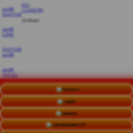
spv88
021-
spv88
123456789
DAFTAR
24 Hours
spv88
LINK
DAFTAR
spv88
spv88
TOGEL
PROMO
SITUS
LOGIN
spv88
DAFTAR
© Copyright spv88. All Rights Reserved.
LINK ALTERNATIF