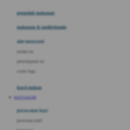
Joie
pengolah makanan
Joolz
Jujube
makanan & multivitamin
K
alat menyusui
Kiddycuts
pompa asi
Kumon
penyimpanan asi
L
cooler bags
Leapfrog
kursi makan
Leclerc
SLOT GACOR
Lee Vierra
Lillebaby
perawatan bayi
Little Bird Told Me
perawatan kulit
Little Miss Janis