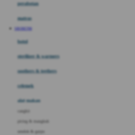
perabotan
Happy Tummy
Hauck
matras
Havaianas
SBOBET88
Hegen
botol
Hot Wheels
sterilizer & warmers
Hybrid
soothers & teethers
I
Inlacta DHA
celemek
Interlac
alat makan
Ivenet
cangkir
J
piring & mangkuk
Jack N Jill
sendok & garpu