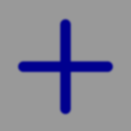
X
Xootz
Y
Yamatoya
Z
Zaxy
Zoggs
0-9
4Moms
59S