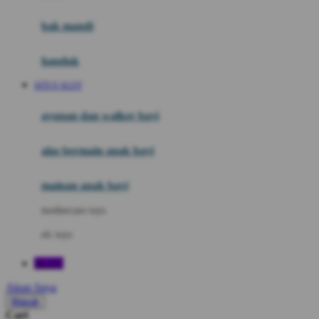
Mini Monkey
Moby
bak mandi
Momami
handuk
Mothercare
SITUS SLOT
Mustela
ayunan dan walker bayi
My Buddy Tag
My K
alas bermain anak bayi
N
mainan anak bayi
Naif
mothercare toys
Nike
elc toys
Nordic Natural
SLOT
Nuby
Akun Saya
Nuna
Masuk
Cari