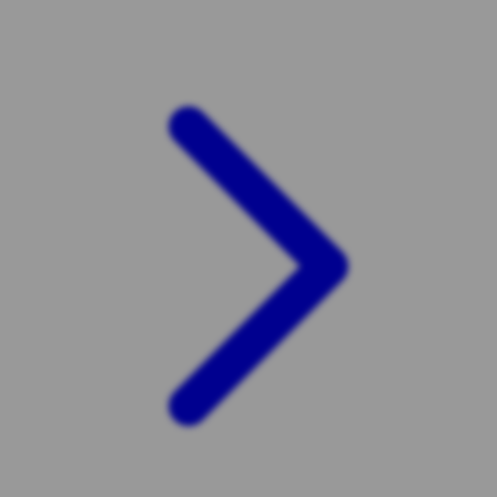
Twistshake
TY Toys
U
V
Veja
Vitaflow
Vtech
W
Waterland
Wellness