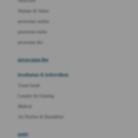
Sunscreen
London Taxi
Shampo & Sabun
Love To Dream
perawatan rambut
perawatan mulut
M
perawatan diri
Magformers
Mama's Choice
perawatan ibu
Mamas&Papas
kesehatan & kebersihan
Mamaway
Tissue basah
Maxi Cosi
Laundry & Cleaning
Megabloks
Medical
Micro
Air Purifier & Humidifier
MiDeer
Mimi & Lula
potty