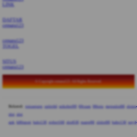
SITUS
cemara123
© Copyright cemara123. All Rights Reserved.
Related:
totoagung
oplet4d
nekobet99
69cuan
98toto
megaslot88
slotp
slot
slot
apk
k86sport
halo138
gober168
slot838
ruang88
xlslot88
babe138
pay4