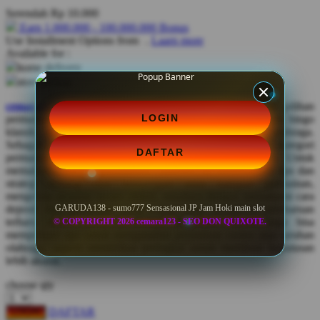
Serendah
Rp 10.000
Q
Earn
1.000.000
-
100.000.000
Bonus
Use Installment Options from
.
Laarn more
QV Baby
Available for :
home delivery
store pickup
R
cemara123
Platform ini menyediakan berbagai macam pilihan
Real Shades
LOGIN
permainan, mulai dari slot digital yang seru sampai dengan bingo
klassik, serta permainan meja tradisional dan taruhan olahraga.
Red Castle
Sebagai anggota, kamu bisa menjelajahi berbagai kategori
DAFTAR
permainan dan mencari game favoritmu dengan mudah. Untuk
Ribbon Madness
memaksimalkan pengalamanmu, platform ini menawarkan tips dan
strategi tentang cara bernavigasi antar kategori permainan,
S
mengelola akunmu secara efektif, misalnya dengan memahami cara
GARUDA138 - sumo777 Sensasional JP Jam Hoki main slot
deposit dan penarikan yang cepat, serta mengikuti pembaruan
Sebamed
terbaru dalam dunia permainan perjudian. Kamu juga bisa
© COPYRIGHT 2026 cemara123 - SEO DON QUIXOTE.
mempelajari tips untuk menganalisis permainan casino atau taruhan
Silver Cross
olahraga, seperti memeriksa peringkat untuk membuat keputusan
lebih akurat.
Simply Idea
choose qty
Skip Hop
DAFTAR
Spectra
LOGIN