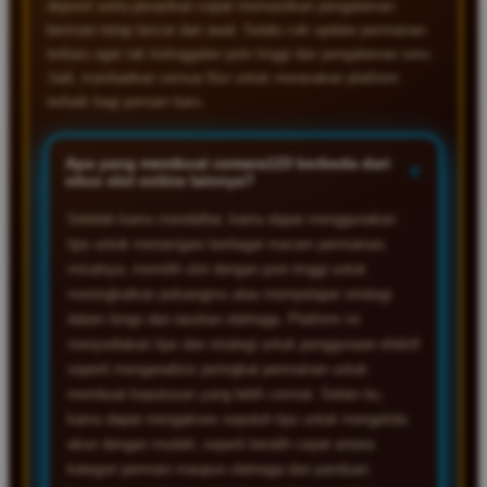
deposit serta penarikan cepat memastikan pengalaman
bermain tetap lancar dari awal. Selalu cek update permainan
terbaru agar tak ketinggalan poin tinggi dan pengalaman seru.
Jadi, manfaatkan semua fitur untuk merasakan platform
terbaik bagi pemain baru.
Apa yang membuat cemara123 berbeda dari
+
situs slot online lainnya?
Setelah kamu mendaftar, kamu dapat menggunakan
tips untuk menavigasi berbagai macam permainan,
misalnya, memilih slot dengan poin tinggi untuk
meningkatkan peluangmu atau mempelajari strategi
dalam bingo dan taruhan olahraga. Platform ini
menyediakan tips dan strategi untuk penggunaan efektif
seperti menganalisis peringkat permainan untuk
membuat keputusan yang lebih cermat. Selain itu,
kamu dapat mengakses sepuluh tips untuk mengelola
akun dengan mudah, seperti beralih cepat antara
kategori permain maupun olahraga dan panduan