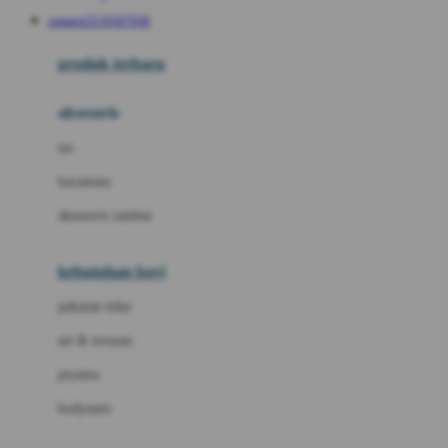
Awan
cemara123 DAFTAR
Azetabio
produk terbaru
B
aksesoris
Baabaasheepz
tas
Babiators
kacamata
Baby Dove
aksesoris rambut
Baby Jogger
Baby Rovega
kebutuhan bayi
Babybee
pakaian tidur
Banana Boat
set & terusan
Banz
piyama
Barbie
bodysuits
Beaba