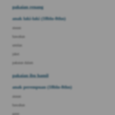
pakaian renang
anak laki-laki (18bln-8thn)
atasan
bawahan
setelan
jaket
pakaian dalam
pakaian ibu hamil
anak perempuan (18bln-8thn)
atasan
bawahan
gaun