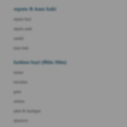
sepatu & kaus kaki
sepatu bayi
sepatu anak
sandal
kaus kaki
fashion bayi (0bln-3thn)
atasan
bawahan
gaun
setelan
jaket & kardigan
aksesoris