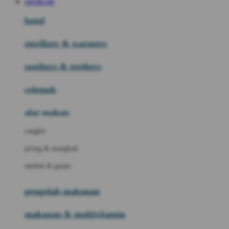
SBOBET88
botol
sterilizer & warmers
soothers & teethers
celemek
alat makan
cangkir
piring & mangkuk
sendok & garpu
pengolah makanan
makanan & multivitamin