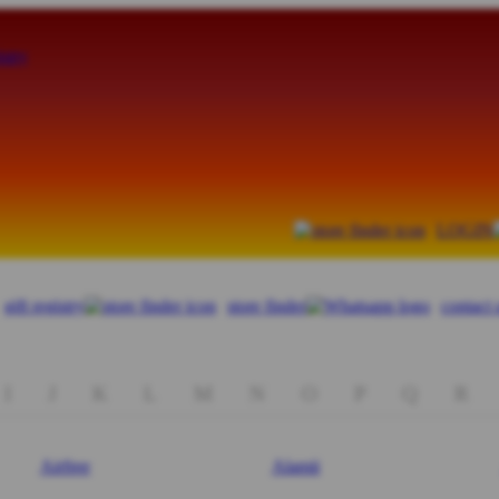
istry
LOGIN
gift registry
store finder
contact 
I
J
K
L
M
N
O
P
Q
R
Airfree
Alamii