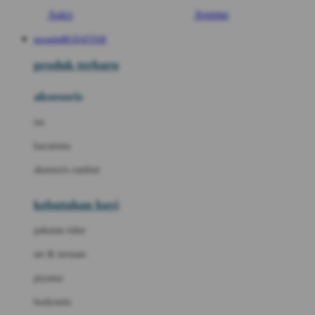
Asics
Aveeno
novaslot88 DAFTAR
produk terbaru
aksesoris
tas
kacamata
aksesoris rambut
kebutuhan bayi
pakaian tidur
set & terusan
piyama
bodysuits