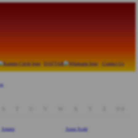
DAFTAR
Contact Us
us
S
T
U
V
W
X
Y
Z
0-9
Amara
Aqua Scale