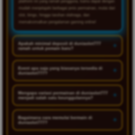
platform ini yang ramah pengguna, kamu dapat dengan
mudah menjelajahi berbagai jenis permainan, mulai dari
slot, bingo, hingga taruhan olahraga, dan
memaksimalkan pengalaman gaming online!
Apakah minimal deposit di duniaslot777
+
ramah untuk pemain baru?
Setelah register sebagai anggota, Anda akan
mendapatkan tips navigasi untuk mudah beralih antar
Event apa saja yang biasanya tersedia di
+
duniaslot777?
kategori permainan. Jelajahi beragam pilihan menarik
mulai dari slot, bingo, roulette, taruhan olahraga, kasino
Setelah mendaftar sebagai anggota, kamu bisa
live, hingga permainan meja favorit Anda. Platform ini
memanfaatkan tips untuk menavigasi games slots dan
Mengapa variasi permainan di duniaslot777
dilengkapi panduan manajemen akun dan fitur deposit
+
menjadi salah satu keunggulannya?
meja, misalnya, memilih games dengan poin tinggi.
serta penarikan cepat demi kenyamanan bermain.
Platform ini juga menyediakan strategi untuk
Manfaatkan juga pembaruan permainan terbaru agar
Setelah daftar akun, Anda bisa mulai menjelajahi
penggunaan efektif bingo dan sports betting, seperti
terus meraih poin tinggi dan keseruan maksimal setiap
beragam pilihan permainan yang tersedia. Untuk
Bagaimana cara memulai bermain di
menganalisis peringkat permainan untuk mengambil
+
hari.
duniaslot777?
mengoptimalkan pengalaman Anda, coba gunakan tips
keputusan lebih hati-hati. Pengguna dapat dengan
untuk menavigasi berbagai kategori seperti slot dan
mudah mengakses sepuluh tips untuk mengelola akun
Setelah mendaftar, pengguna dapat menikmati beragam