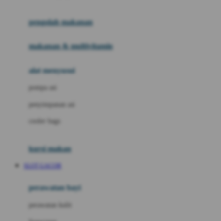
Joie
pengolah makanan
Joolz
Jujube
makanan & multivitamin
K
alat menyusui
Kiddycuts
pompa asi
Kumon
penyimpanan asi
L
cooler bags
Leapfrog
kursi makan
Leclerc
SLOT GACOR
Lee Vierra
Lillebaby
perawatan bayi
Little Bird Told Me
perawatan kulit
Little Miss Janis