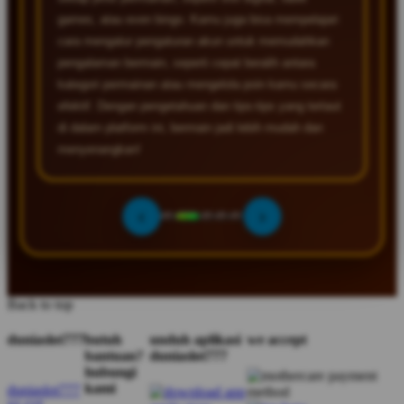
‹
›
Back to top
duniaslot777
butuh
unduh aplikasi
we accept
bantuan?
duniaslot777
hubungi