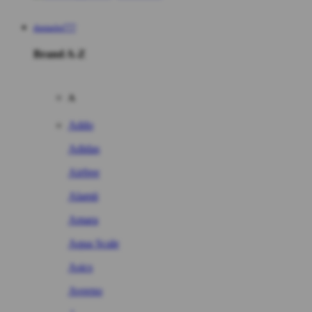
duniaslot777
Brand A-Z
A
Addo
Adidas
Airfree
Alamii
Amara
Aqua Scale
Asics
Aveeno