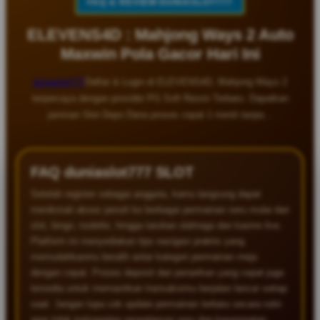
FAQ & REVIEW DUNIASLOT777
ELEVENS4D : Mahjong Ways 2 Auto
Maxwin Pola Gacor Hari Ini
duniaslot777
Daftar & Login di ELEVENS4D, Mahjong Ways 2
terpercaya dengan provider PG Soft Resmi Terbaru. Dapatkan
jaminan Slot Depo Dana proses cepat 1 menit tanpa...
FAQ duniaslot777 SLOT
Setelah register sebagai anggota, kamu langsung dapat
menikmati akses penuh ke berbagai permainan seru mulai dari
slot, bingo, roulette, hingga taruhan olahraga dan kasino live.
Platform ini menyediakan tips navigasi praktis yang
memudahkanmu beralih antar kategori permainan meja
dengan cepat. Proses deposit dan penarikan yang cepat juga
tersedia untuk memastikan transaksimu berjalan lancar setiap
saat. Jangan lupa cek update permainan terbaru secara rutin
agar tidak ketinggalan pengalaman seru dan kesempatan