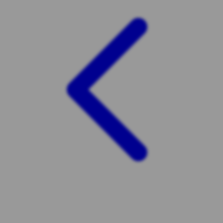
Squishmallows
Starbooks
Stick-O
Stokke
Sudocrem
Sumimo
Sunnylife
Sun-Staches
Swimava
T
Tommee Tippee
Trunki
Tutti Bambini