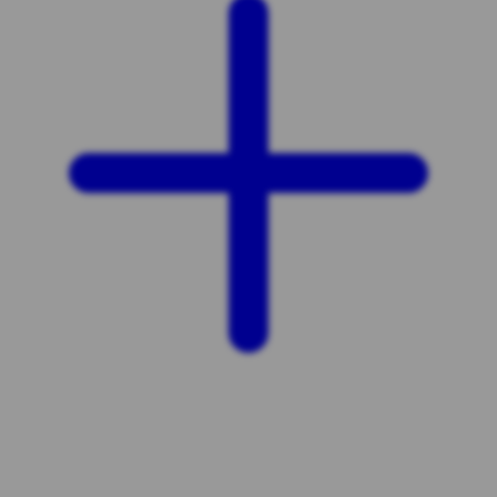
X
Xootz
Y
Yamatoya
Z
Zaxy
Zoggs
0-9
4Moms
59S