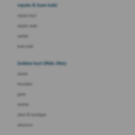
Beauty Barn
sepatu & kaus kaki
Bio Oil
sepatu bayi
Biolane
sepatu anak
Bite Fighters
sandal
Bizzi Growin
kaus kaki
Blackmores
fashion bayi (0bln-3thn)
Blooming Marvellous
atasan
Bonnels
bawahan
Bravado
gaun
Bruder
setelan
Brush Baby
jaket & kardigan
Buds Organics
aksesoris
Bugaboo