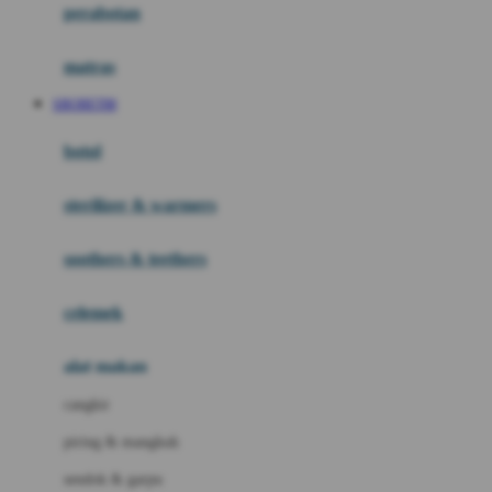
perabotan
Happy Tummy
Hauck
matras
Havaianas
SBOBET88
Hegen
botol
Hot Wheels
sterilizer & warmers
Hybrid
soothers & teethers
I
Inlacta DHA
celemek
Interlac
alat makan
Ivenet
cangkir
J
piring & mangkuk
Jack N Jill
sendok & garpu